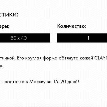
тики:
еры:
Количество:
80 х 40
1
тинной. Его круглая форма обтянута кожей CLA
к.
 - поставка в Москву за 15-20 дней!