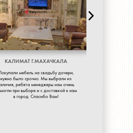
КАЛИМАТ
Г.МАХАЧКАЛА
ТАТЬЯН
Покупали мебель на свадьбу дочери,
Спасибо Вам б
нужно было срочно. Мы выбрали из
диван. Долго и
аличия, ребята менеджеры нам очень
торговых центр
могли при выборе и с доставкой к нам
никогда не встр
в город. Спасибо Вам!
завидуют, но так
н