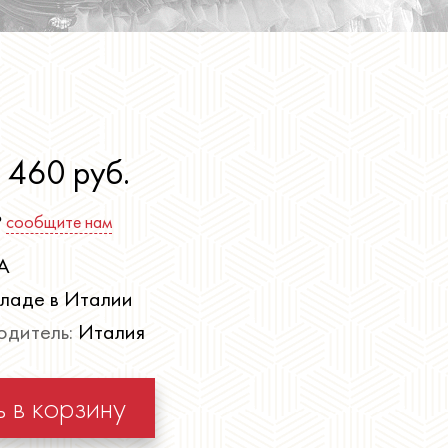
 460
руб.
?
сообщите нам
A
кладе в Италии
одитель:
Италия
 в корзину