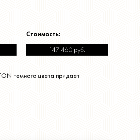
Стоимость:
147 460
руб.
YTON темного цвета придает