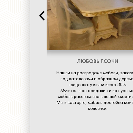
 МОСКВА
ЛЮБОВЬ
Г.СОЧИ
ое за шикарный
Нашли на распродаже мебели, заказ
и, были во всех
под каталогами и образцам дерева
о такой красоты
предоплату взяли всего 30%.
. Все друзья нам
Мучительное ожидание и вот уже вс
 красоты нигде не
мебель расставлена в нашей квартир
:)
Мы в восторге, мебель достойна каж
копеечки.